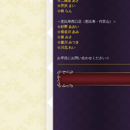
☆二階堂 あさ
☆芹沢 まい
☆柊 らん
＜恵比寿西口店（恵比寿・代官山）＞
☆杉野 あおい
☆長谷川 あみ
☆泉 みさ
☆森川 みつき
☆川北 れい
お早目にお問い合わせください☆