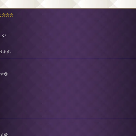
した☆☆☆
☆
)♪
は
なります。
す😄
す😄