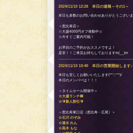
2024/11/10 12:28 本日の速報～その1～
本日も多数のお問い合わせありがとうございま
＜恵比寿店＞
☆大盛4000円オフ発動中☆
☆今すぐご案内可能！
お早目のご予約がおススメですよ！
是非！！ご来店お待ちしておりますm(__)m
2024/11/10 10:40 本日の営業開始します♪
本日も宜しくお願いいたします(*^▽^*)/
本日のメンバーは！！！
＜タイムセール開催中＞
☆大盛ランチ🍔
☆🔰新人割引🔰
＜恵比寿東口店（恵比寿・広尾）＞
☆石川 のぞみ
☆速水 れん
☆高木 もな