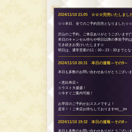
2024/11/10 21:05 ☆☆☆完売いたしま
☆☆本日、全てのご予約完売となりました☆
沢山のご予約、ご来店ありがとうございます(^_-
本日のキャンセル待ちや明日以降の事前予約
引き続きお受けいたします☆
明日は、通常営業の11：30～23：30までと
2024/11/10 20:31 本日の速報～その9～
本日も多数のお問い合わせありがとうございま
＜恵比寿店＞
☆ラスト大盛盛！
☆今すぐご案内可能！
お早目のご予約がおススメですよ！
是非！！ご来店お待ちしておりますm(__)m
2024/11/10 19:32 本日の速報～その8～
本日も多数のお問い合わせありがとうございま