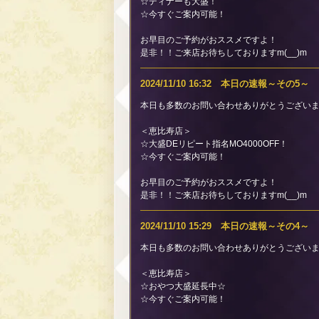
☆ディナーも大盛！
☆今すぐご案内可能！
お早目のご予約がおススメですよ！
是非！！ご来店お待ちしておりますm(__)m
2024/11/10 16:32 本日の速報～その5～
本日も多数のお問い合わせありがとうございま
＜恵比寿店＞
☆大盛DEリピート指名MO4000OFF！
☆今すぐご案内可能！
お早目のご予約がおススメですよ！
是非！！ご来店お待ちしておりますm(__)m
2024/11/10 15:29 本日の速報～その4～
本日も多数のお問い合わせありがとうございま
＜恵比寿店＞
☆おやつ大盛延長中☆
☆今すぐご案内可能！