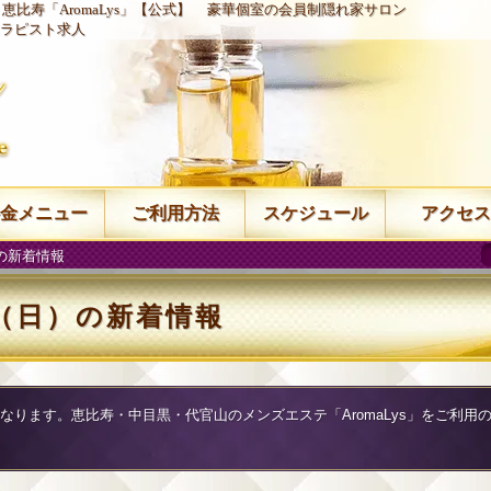
恵比寿「AromaLys」【公式】
豪華個室の会員制隠れ家サロン
ラピスト求人
金メニュー
ご利用方法
スケジュール
アクセス
）の新着情報
0日（日）の新着情報
覧になります。恵比寿・中目黒・代官山のメンズエステ「AromaLys」をご利