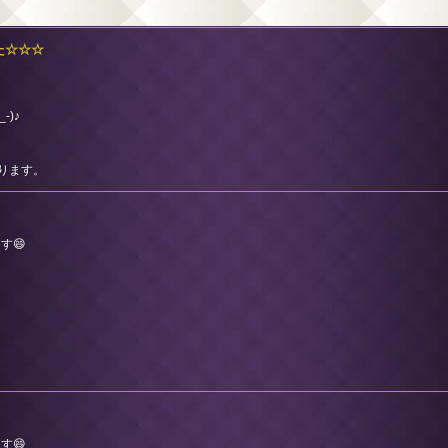
した☆☆☆
☆
)♪
は
なります。
す😄
す😄