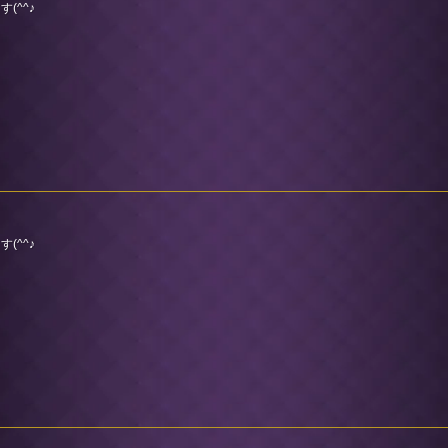
(^^♪
(^^♪