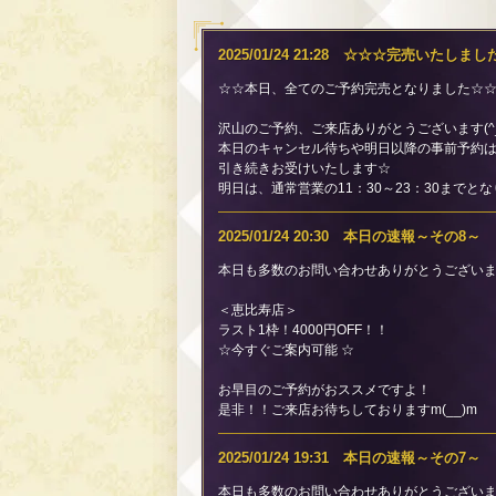
2025/01/24 21:28 ☆☆☆完売いたしま
☆☆本日、全てのご予約完売となりました☆
沢山のご予約、ご来店ありがとうございます(^_-
本日のキャンセル待ちや明日以降の事前予約
引き続きお受けいたします☆
明日は、通常営業の11：30～23：30までと
2025/01/24 20:30 本日の速報～その8～
本日も多数のお問い合わせありがとうございま
＜恵比寿店＞
ラスト1枠！4000円OFF！！
☆今すぐご案内可能 ☆
お早目のご予約がおススメですよ！
是非！！ご来店お待ちしておりますm(__)m
2025/01/24 19:31 本日の速報～その7～
本日も多数のお問い合わせありがとうございま