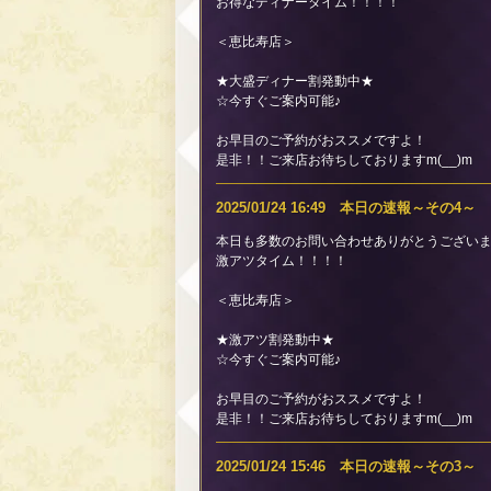
お得なディナータイム！！！！
＜恵比寿店＞
★大盛ディナー割発動中★
☆今すぐご案内可能♪
お早目のご予約がおススメですよ！
是非！！ご来店お待ちしておりますm(__)m
2025/01/24 16:49 本日の速報～その4～
本日も多数のお問い合わせありがとうございます
激アツタイム！！！！
＜恵比寿店＞
★激アツ割発動中★
☆今すぐご案内可能♪
お早目のご予約がおススメですよ！
是非！！ご来店お待ちしておりますm(__)m
2025/01/24 15:46 本日の速報～その3～