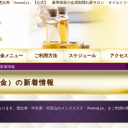
比寿「AromaLys」【公式】
豪華個室の会員制隠れ家サロン
オイルトリ
金メニュー
ご利用方法
スケジュール
アクセス
の新着情報
日（金）の新着情報
になります。恵比寿・中目黒・代官山のメンズエステ「AromaLys」をご利