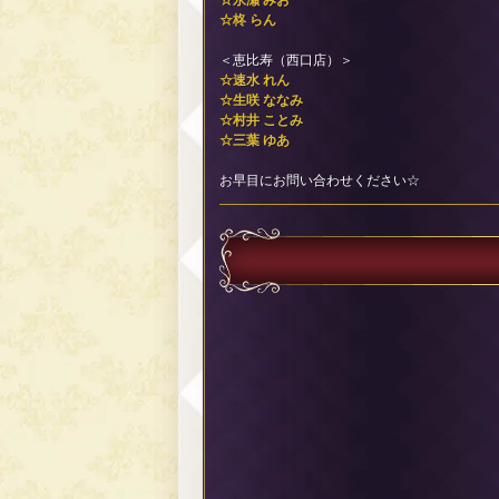
☆永瀬 みお
☆柊 らん
＜恵比寿（西口店）＞
☆速水 れん
☆生咲 ななみ
☆村井 ことみ
☆三葉 ゆあ
お早目にお問い合わせください☆