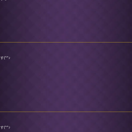
(^^♪
(^^♪