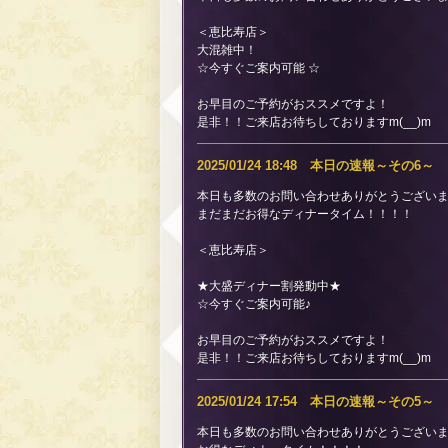
＜恵比寿店＞
大混雑中！
☆今すぐご案内可能 ☆
お早目のご予約がおススメですよ！
是非！！ご来店お待ちしておりますm(__)m
2025/01/24 18:48 本日の速報～その6～
本日も多数のお問い合わせありがとうございます
まだまだお得なディナータイム！！！！
＜恵比寿店＞
★大盛ディナー割発動中★
☆今すぐご案内可能♪
お早目のご予約がおススメですよ！
是非！！ご来店お待ちしておりますm(__)m
2025/01/24 17:54 本日の速報～その5～
本日も多数のお問い合わせありがとうございます