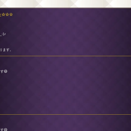
した☆☆☆
☆
)♪
は
なります。
す😄
す😄