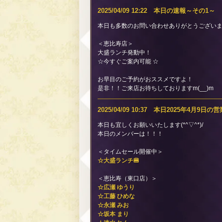
2025/04/09 12:22 本日の速報～その1～
本日も多数のお問い合わせありがとうございま
＜恵比寿店＞
大盛ランチ発動中！
☆今すぐご案内可能 ☆
お早目のご予約がおススメですよ！
是非！！ご来店お待ちしておりますm(__)m
2025/04/09 10:37 本日2025年4月9日
本日も宜しくお願いいたします(*^▽^*)/
本日のメンバーは！！！
＜タイムセール開催中＞
☆大盛ランチ🍔
＜恵比寿（東口店）＞
☆広瀬 ゆうり
☆工藤 ひめな
☆永瀬 みお
☆坂本 まり