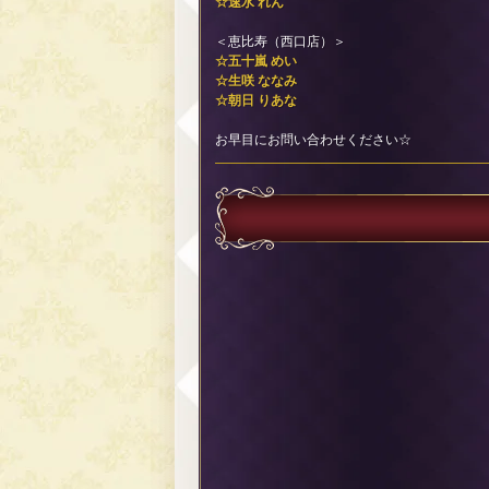
☆速水 れん
＜恵比寿（西口店）＞
☆五十嵐 めい
☆生咲 ななみ
☆朝日 りあな
お早目にお問い合わせください☆