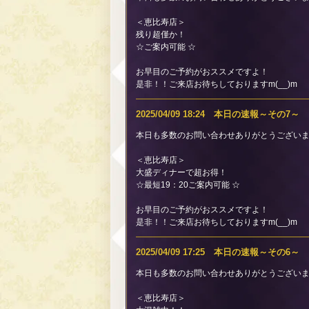
＜恵比寿店＞
残り超僅か！
☆ご案内可能 ☆
お早目のご予約がおススメですよ！
是非！！ご来店お待ちしておりますm(__)m
2025/04/09 18:24 本日の速報～その7～
本日も多数のお問い合わせありがとうございま
＜恵比寿店＞
大盛ディナーで超お得！
☆最短19：20ご案内可能 ☆
お早目のご予約がおススメですよ！
是非！！ご来店お待ちしておりますm(__)m
2025/04/09 17:25 本日の速報～その6～
本日も多数のお問い合わせありがとうございま
＜恵比寿店＞