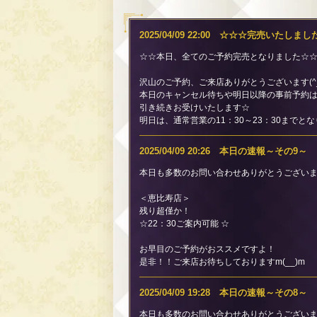
2025/04/09 22:00 ☆☆☆完売いたしま
☆☆本日、全てのご予約完売となりました☆
沢山のご予約、ご来店ありがとうございます(^_-
本日のキャンセル待ちや明日以降の事前予約
引き続きお受けいたします☆
明日は、通常営業の11：30～23：30までと
2025/04/09 20:26 本日の速報～その9～
本日も多数のお問い合わせありがとうございま
＜恵比寿店＞
残り超僅か！
☆22：30ご案内可能 ☆
お早目のご予約がおススメですよ！
是非！！ご来店お待ちしておりますm(__)m
2025/04/09 19:28 本日の速報～その8～
本日も多数のお問い合わせありがとうございま