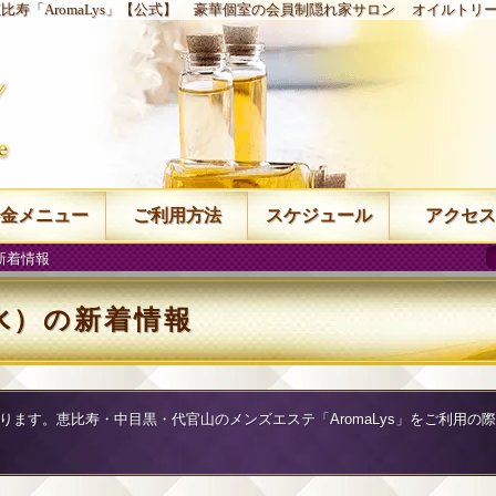
比寿「AromaLys」【公式】
豪華個室の会員制隠れ家サロン
オイルトリ
金メニュー
ご利用方法
スケジュール
アクセス
の新着情報
（水）の新着情報
になります。恵比寿・中目黒・代官山のメンズエステ「AromaLys」をご利用