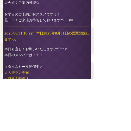
☆今すぐご案内可能☆
お早目のご予約がおススメですよ！
是非！！ご来店お待ちしておりますm(__)m
2025/08/31 10:22 本日2025年8月31日の営業開始し
ます♪♪♪
本日も宜しくお願いいたします(*^▽^*)/
本日のメンバーは！！！
＜タイムセール開催中＞
☆大盛ランチ🍔
☆🔰新人割引🔰
＜恵比寿店＞
☆森脇 なのは
☆望月 かれん
☆藤本 るり
☆杉野 あおい
☆清水 りか
☆福留 りりか