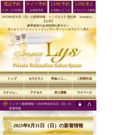
電話予約
マイペ予約
LINE予約
LINE求人
11:30～22:00受付
会員様専用
お気軽にどうぞ
セラピスト大募集
2025年8月31日（日）の新着情報 -
メンズエステ 恵比寿「AromaLys」
【公式】
豪華個室の会員制隠れ家サロン
オイルトリートメント＋リンパマッサージ＋セラピスト求人
トップ
セラピスト
料金メニュー
ご利用方法
スケジュール
アクセス
求人情報
マイページ
トップ
>
新着情報
> 2025年8月31日（日）の
新着情報
2025年8月31日（日）の新着情報