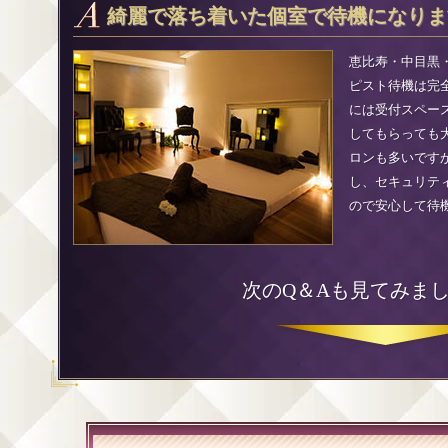
綺麗で落ち着いた個室で待機になりま
恵比寿・中目黒・
ピスト待機は完
には受付スペー
してもらっても
ロンも多いです
し、セキュリテ
ので安心して待
次のQ＆Aも見てみま