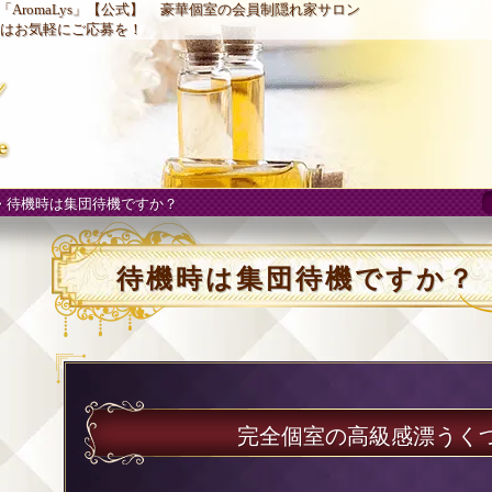
AromaLys」【公式】
豪華個室の会員制隠れ家サロン
はお気軽にご応募を！
> 待機時は集団待機ですか？
待機時は集団待機ですか？
完全個室の高級感漂うく