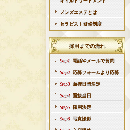
オイルトリートメント
メンズエステとは
セラピスト研修制度
採用までの流れ
Step1
電話やメールで質問
Step2
応募フォームより応募
Step3
面接日時決定
Step4
面接当日
Step5
採用決定
Step6
写真撮影