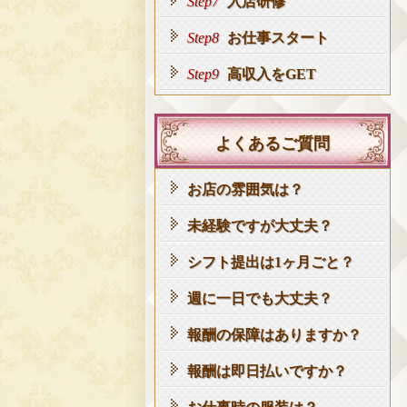
Step7
入店研修
Step8
お仕事スタート
Step9
高収入をGET
よくあるご質問
お店の雰囲気は？
未経験ですが大丈夫？
シフト提出は1ヶ月ごと？
週に一日でも大丈夫？
報酬の保障はありますか？
報酬は即日払いですか？