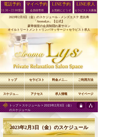
電話予約
マイペ予約
LINE予約
LINE求人
11:30～22:00受付
会員様専用
お気軽にどうぞ
セラピスト大募集
2023年2月3日（金）のスケジュール -
メンズエステ 恵比寿
「AromaLys」【公式】
豪華個室の会員制隠れ家サロン
オイルトリートメント＋リンパマッサージ＋セラピスト求人
トップ
セラピスト
料金メニュー
ご利用方法
スケジュール
アクセス
求人情報
マイページ
トップ
>
スケジュール
> 2023年2月3日（金）
のスケジュール
2023年2月3日（金）のスケジュール