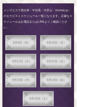
メンズエステ恵比寿・中目黒・代官山「AromaLys」
のセラピストスケジュール一覧になります。正確なス
ケジュールはお電話またはLINEよりご確認くださ
い。
8月9日（日）
8月10日（月）
8月11日（火）
8月12日（水）
8月13日（木）
8月14日（金）
8月15日（土）