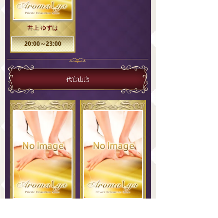
井上 ゆずは
20:00～23:00
代官山店
瀬川 きほ
永瀬 みお