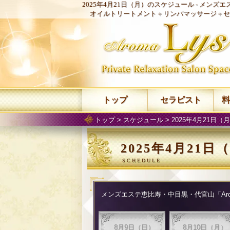
2025年4月21日（月）のスケジュール -
メンズエス
オイルトリートメント＋リンパマッサージ＋セ
トップ
セラピスト
料
トップ
>
スケジュール
> 2025年4月21日
2025年4月21
メンズエステ恵比寿・中目黒・代官山「Arom
8月9日（日）
8月10日（月）