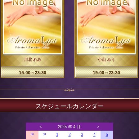
川北 れみ
小山 みう
15:00～23:30
19:00～23:30
スケジュールカレンダー
<
2025 年 4 月
>
1
2
3
4
5
30
31