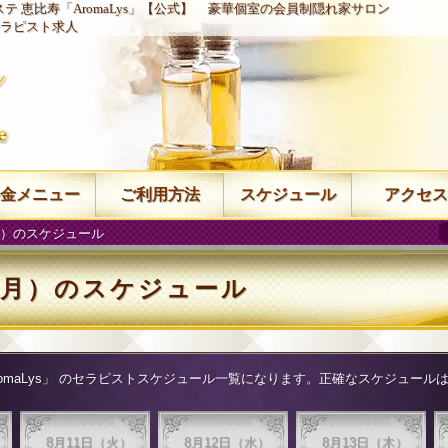
テ 恵比寿「AromaLys」【公式】
豪華個室の会員制隠れ家サロン
ラピスト求人
金メニュー
ご利用方法
スケジュール
アクセス
（月）のスケジュール
日（月）のスケジュール
aLys」
のセラピストスケジュール一覧になります。正確なスケジュールはお
8月11日（火）
8月12日（水）
8月13日（木）