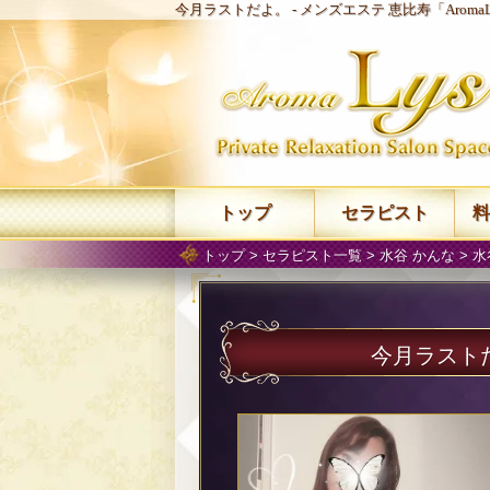
今月ラストだよ。 -
メンズエステ 恵比寿「Aroma
トップ
セラピスト
料
トップ
>
セラピスト一覧
>
水谷 かんな
>
水
今月ラスト