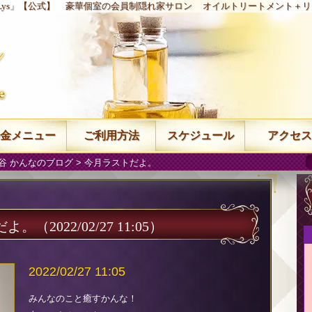
Lys」【公式】
豪華個室の会員制隠れ家サロン
オイルトリートメント＋リ
金メニュー
ご利用方法
スケジュール
アクセス
谷 かんなのブログ
> 今月ラストだよ。
だよ。
（2022/02/27 11:05）
2022/02/27 11:05
みんなのこと癒すかんな！