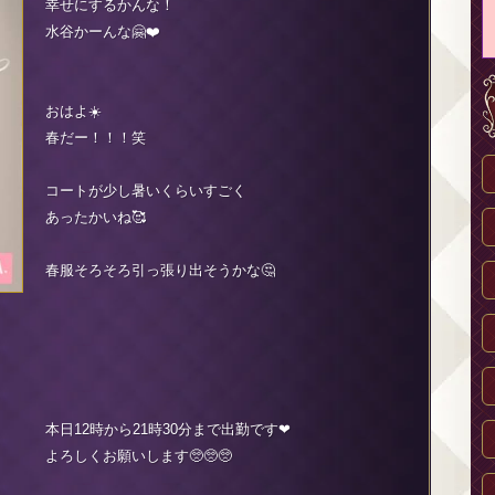
幸せにするかんな！
水谷かーんな🤗❤️
おはよ☀️
春だー！！！笑
コートが少し暑いくらいすごく
あったかいね🥰
春服そろそろ引っ張り出そうかな🤔
本日12時から21時30分まで出勤です❤︎
よろしくお願いします🥺🥺🥺