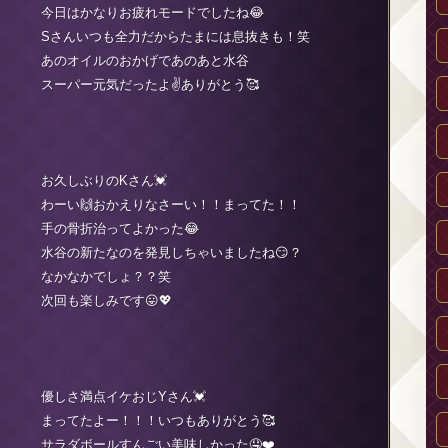
今日はかなりお疲れモードでしたね😂
Sさんいつも全力だからたまには息抜きも！笑
あのオイルのおかげであのあと水谷
スーパー元気だったよ✌️ありがとう🥰
お久しぶりのKさん💓
わーい🙌おかえりなさーい！！まってた！！
手の骨折治ってよかった😂
水谷の新たなのを発見しちゃいましたね😏？
なかなかでしょ？？笑
次回も楽しみです😛💖
優しさ満点イケおじYさん💓
まってたよー！！！いつもありがとう🥰
サラダボールすんごい美味しかった🤤❤️