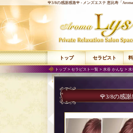
🌹3/8の感謝感激🌹 -
メンズエステ 恵比寿「Aroma
トップ
セラピスト
料
トップ
>
セラピスト一覧
>
水谷 かんな
>
水
🌹3/8の感謝