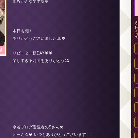
水谷かんなです🐰🌹
本日も🈵！
ありがとうございました🙇‍♀️💖
リピーター様DAY💖💖
楽しすぎる時間をありがとう🥰
水谷ブログ愛読者のSさん💓
わーん☺️❤️ いつもありがとうございます！！