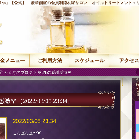
Lys」【公式】
豪華個室の会員制隠れ家サロン
オイルトリートメント＋
金メニュー
ご利用方法
スケジュール
アクセス
谷 かんなのブログ
> 🌹3/8の感謝感激🌹
感激🌹
（2022/03/08 23:34）
2022/03/08 23:34
こんばんは〜💓