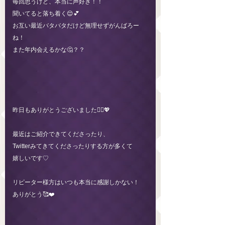
毎回思うけど、本当に声好き！！
聞いてると落ち着く😌💕
お互い最近バタバタだけど無理せずがんばろー
ね！
また年内会えるかな🤔？？
昨日もありがとうございました🙇‍♀️💖
最近はご紹介できてくださったり、
Twitterみてきてくださったりする方が多くて
嬉しいです♡
リピーター様方はいつも本当に感謝しかない！
ありがとう🥰❤️