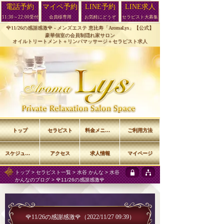
電話予約
マイペ予約
LINE予約
LINE求人
11:30～22:00受付
会員様専用
お気軽にどうぞ
セラピスト大募集
🌹11/26の感謝感激🌹 -
メンズエステ 恵比寿「AromaLys」【公式】
豪華個室の会員制隠れ家サロン
オイルトリートメント＋リンパマッサージ＋セラピスト求人
トップ
セラピスト
料金メニュー
ご利用方法
スケジュール
アクセス
求人情報
マイページ
トップ
>
セラピスト一覧
>
水谷 かんな
>
水谷
かんなのブログ
> 🌹11/26の感謝感激🌹
🌹11/26の感謝感激🌹
（2022/11/27 09:39）