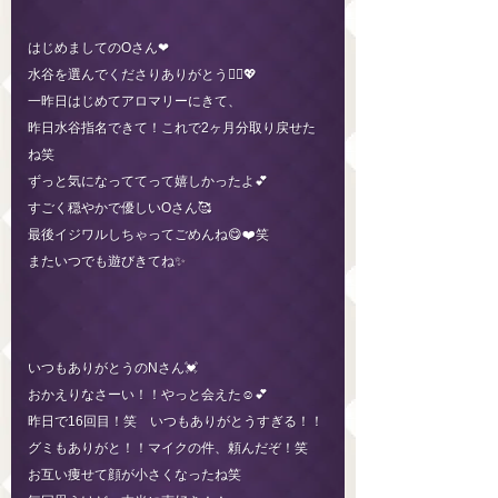
はじめましてのOさん❤︎
水谷を選んでくださりありがとう🙇‍♀️💖
一昨日はじめてアロマリーにきて、
昨日水谷指名できて！これで2ヶ月分取り戻せた
ね笑
ずっと気になっててって嬉しかったよ💕
すごく穏やかで優しいOさん🥰
最後イジワルしちゃってごめんね😋❤️笑
またいつでも遊びきてね✨
いつもありがとうのNさん💓
おかえりなさーい！！やっと会えた☺️💕
昨日で16回目！笑 いつもありがとうすぎる！！
グミもありがと！！マイクの件、頼んだぞ！笑
お互い痩せて顔が小さくなったね笑