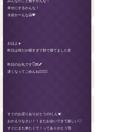
みんなのこと癒すかんな！
幸せにするかんな！
水谷かーんな🤗💖
おはよ☀️
昨日は何だか眠すぎて秒で寝てました笑
昨日のお礼です👇💌💕
遅くなってごめんね🙇‍♀️🙇‍♀️
すぐのお戻りありがとうのIくん💓
おかえりなさい！！またお会いできて嬉しい♡
すぐにまた来たくて！ってありがとう🥰