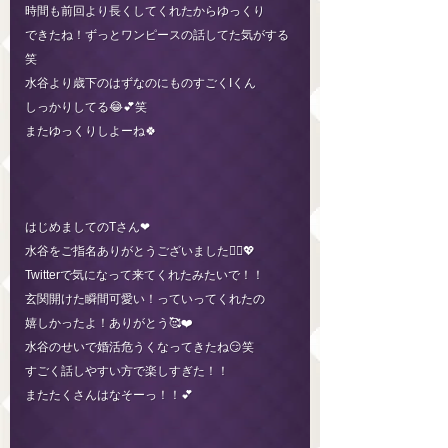
時間も前回より長くしてくれたからゆっくり
できたね！ずっとワンピースの話してた気がする
笑
水谷より歳下のはずなのにものすごくIくん
しっかりしてる😂💕笑
またゆっくりしよーね🍀
はじめましてのTさん❤︎
水谷をご指名ありがとうございました🙇‍♀️💖
Twitterで気になって来てくれたみたいで！！
玄関開けた瞬間可愛い！っていってくれたの
嬉しかったよ！ありがとう🥰❤️
水谷のせいで婚活危うくなってきたね😏笑
すごく話しやすい方で楽しすぎた！！
またたくさんはなそーっ！！💕