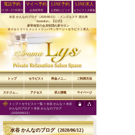
電話予約
マイペ予約
LINE予約
LINE求人
11:30～22:00受付
会員様専用
お気軽にどうぞ
セラピスト大募集
水谷 かんなのブログ（2020/06/12） -
メンズエステ 恵比寿
「AromaLys」【公式】
豪華個室の会員制隠れ家サロン
オイルトリートメント＋リンパマッサージ＋セラピスト求人
トップ
セラピスト
料金メニュー
ご利用方法
スケジュール
アクセス
求人情報
マイページ
トップ
>
セラピスト一覧
>
水谷 かんな
>
水谷
かんなのブログ
> 水谷 かんなのブログ
（2020/06/12）
水谷 かんなのブログ（2020/06/12）