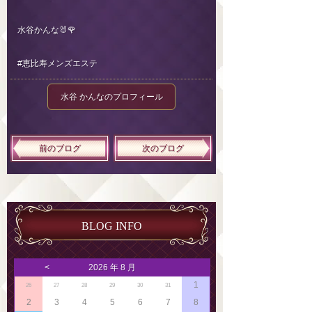
水谷かんな🐰🌹
#恵比寿メンズエステ
水谷 かんなのプロフィール
前のブログ
次のブログ
BLOG INFO
<
2026 年 8 月
1
26
27
28
29
30
31
2
3
4
5
6
7
8