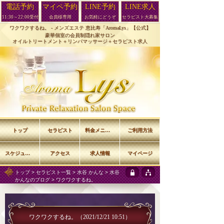
電話予約
マイペ予約
LINE予約
LINE求人
11:30～22:00受付
会員様専用
お気軽にどうぞ
セラピスト大募集
ワクワクするね。 -
メンズエステ 恵比寿「AromaLys」【公式】
豪華個室の会員制隠れ家サロン
オイルトリートメント＋リンパマッサージ＋セラピスト求人
トップ
セラピスト
料金メニュー
ご利用方法
スケジュール
アクセス
求人情報
マイページ
トップ
>
セラピスト一覧
>
水谷 かんな
>
水谷
かんなのブログ
> ワクワクするね。
ワクワクするね。
（2021/12/21 10:51）