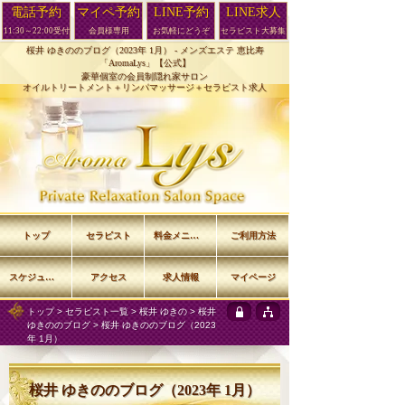
電話予約
マイペ予約
LINE予約
LINE求人
11:30～22:00受付
会員様専用
お気軽にどうぞ
セラピスト大募集
桜井 ゆきののブログ（2023年 1月） -
メンズエステ 恵比寿
「AromaLys」【公式】
豪華個室の会員制隠れ家サロン
オイルトリートメント＋リンパマッサージ＋セラピスト求人
トップ
セラピスト
料金メニュー
ご利用方法
スケジュール
アクセス
求人情報
マイページ
トップ
>
セラピスト一覧
>
桜井 ゆきの
>
桜井
ゆきののブログ
> 桜井 ゆきののブログ（2023
年 1月）
桜井 ゆきののブログ（2023年 1月）