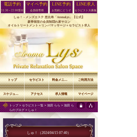
電話予約
マイペ予約
LINE予約
LINE求人
11:30～22:00受付
会員様専用
お気軽にどうぞ
セラピスト大募集
しゅ！ -
メンズエステ 恵比寿「AromaLys」【公式】
豪華個室の会員制隠れ家サロン
オイルトリートメント＋リンパマッサージ＋セラピスト求人
トップ
セラピスト
料金メニュー
ご利用方法
スケジュール
アクセス
求人情報
マイページ
トップ
>
セラピスト一覧
>
池田 らら
>
池田 ら
らのブログ
> しゅ！
しゅ！
（2024/04/15 07:40）