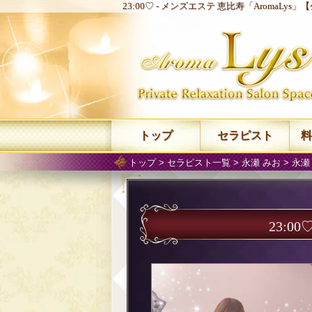
23:00♡ -
メンズエステ 恵比寿「AromaLys」
トップ
セラピスト
料
トップ
>
セラピスト一覧
>
永瀬 みお
>
永瀬
23:00