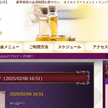
【公式】
豪華個室の会員制隠れ家サロン
オイルトリートメント＋リンパ
金メニュー
ご利用方法
スケジュール
アクセス
 みおのブログ
> 23:00♡
♡
（2025/02/06 16:51）
2025/02/06 16:51
やっほー！