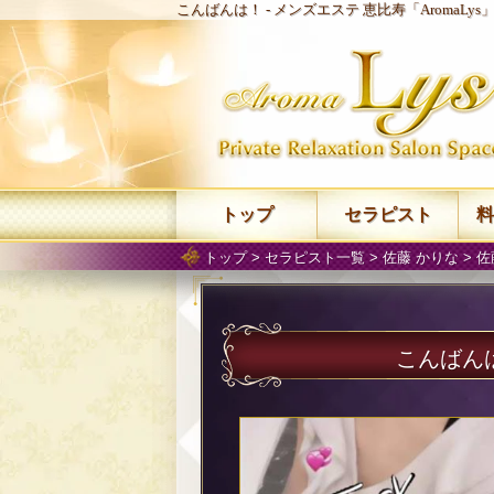
こんばんは！ -
メンズエステ 恵比寿「AromaLy
トップ
セラピスト
料
トップ
>
セラピスト一覧
>
佐藤 かりな
>
佐
こんばん