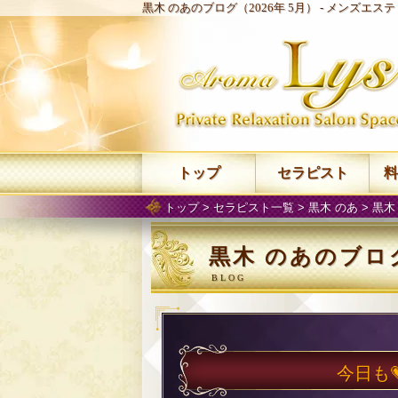
黒木 のあのブログ（2026年 5月） -
メンズエステ 
トップ
セラピスト
料
トップ
>
セラピスト一覧
>
黒木 のあ
>
黒木
黒木 のあのブログ
今日も