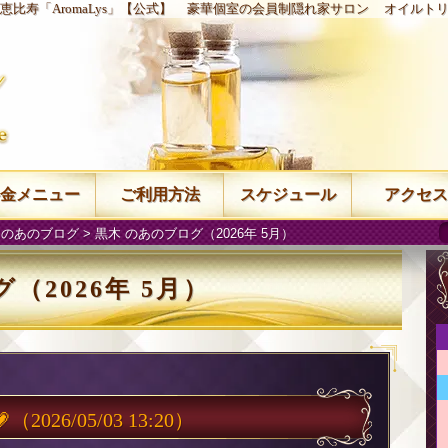
恵比寿「AromaLys」【公式】
豪華個室の会員制隠れ家サロン
オイルト
金メニュー
ご利用方法
スケジュール
アクセス
 のあのブログ
> 黒木 のあのブログ（2026年 5月）
（2026年 5月）

（2026/05/03 13:20）