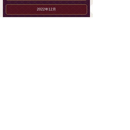
2022年12月
伊吹 みことのブログ
伊吹 みことのプロフィール
セラピストブログ
メンズエステ 恵比寿「AromaLys」【公式】
03-6432-5733
総合案内
営業時間 11:00～23:30（最終受付21:30）