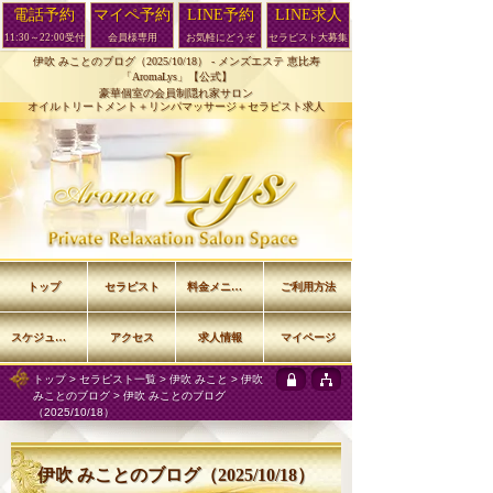
電話予約
マイペ予約
LINE予約
LINE求人
11:30～22:00受付
会員様専用
お気軽にどうぞ
セラピスト大募集
伊吹 みことのブログ（2025/10/18） -
メンズエステ 恵比寿
「AromaLys」【公式】
豪華個室の会員制隠れ家サロン
オイルトリートメント＋リンパマッサージ＋セラピスト求人
トップ
セラピスト
料金メニュー
ご利用方法
スケジュール
アクセス
求人情報
マイページ
トップ
>
セラピスト一覧
>
伊吹 みこと
>
伊吹
みことのブログ
> 伊吹 みことのブログ
（2025/10/18）
伊吹 みことのブログ（2025/10/18）