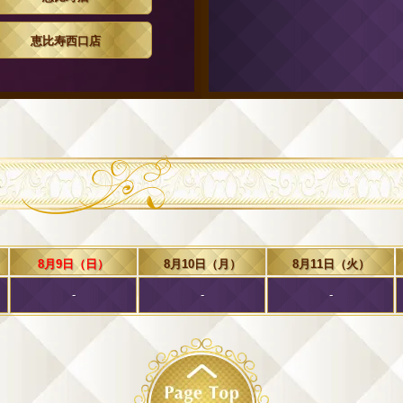
マナー・接客態度
トリートメント技術
満足度
恵比寿西口店
コメント：最強に可愛いか
投稿者：＊＊ウ＊＊＊ 
ルックス・スタイル
ル
マナー・接客態度
トリートメント技術
満足度
コメント：施術良かったで
8月9日（日）
8月10日（月）
8月11日（火）
-
-
-
投稿者：＊＊ダ＊＊＊ 
ルックス・スタイル
マナー・接客態度
トリートメント技術
満足度