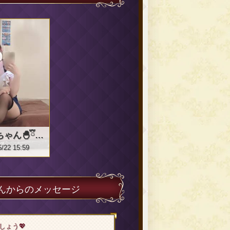
ひなちゃん🐣ྀི🐣ྀི🐣ྀི
5/22 15:59
さんからのメッセージ
しょう💖