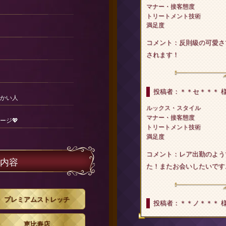
マナー・接客態度
トリートメント技術
満足度
コメント：反則級の可愛さ
されます！
投稿者：＊＊セ＊＊＊ 
かい人
ルックス・スタイル
マナー・接客態度
ージ💖
トリートメント技術
満足度
コメント：レア出勤のよう
内容
た！またお会いしたいです
プレミアムストレッチ
投稿者：＊＊ノ＊＊＊ 
ルックス・スタイル
恵比寿店