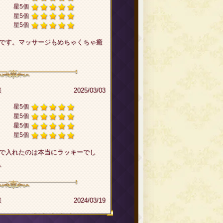
星5個
星5個
星5個
です。マッサージもめちゃくちゃ癒
様
2025/03/03
星5個
星5個
星5個
星5個
で入れたのは本当にラッキーでし
。
様
2024/03/19
星5個