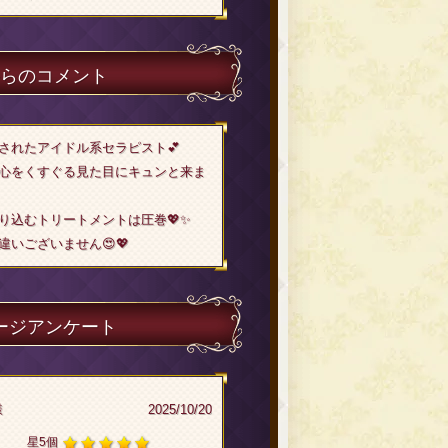
らのコメント
されたアイドル系セラピスト💕
心をくすぐる見た目にキュンと来ま
り込むトリートメントは圧巻💖✨
いございません😍💖
ージアンケート
様
2025/10/20
星5個