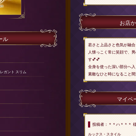
お店か
ール
若さと上品さと色気が融合
人懐っこく常に笑顔で、男
す💕💕
全身を使った深い部分へ入
エレガント スリム
素敵なひと時になること間違
マイペ
投稿者：＊＊ハ＊＊＊ 
ルックス・スタイル