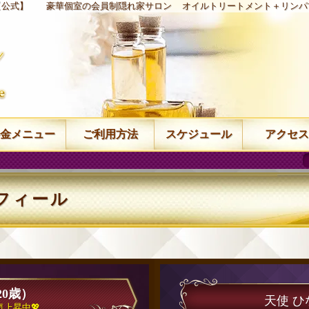
【公式】
豪華個室の会員制隠れ家サロン
オイルトリートメント＋リンパ
金メニュー
ご利用方法
スケジュール
アクセス
フィール
20歳）
天使 
気上昇中💖