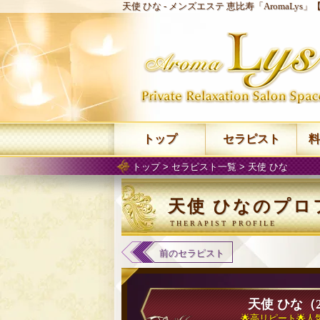
天使 ひな -
メンズエステ 恵比寿「AromaLys」
トップ
セラピスト
料
トップ
>
セラピスト一覧
> 天使 ひな
天使 ひなのプロ
前のセラピスト
天使 ひな（
🌟高リピート🌟人