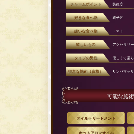
チャームポイント
笑顔😊
好きな食べ物
親子丼
嫌いな食べ物
トマト
欲しいもの
アクセサリー
タイプの男性
優しくて柔ら
得意な施術（資格）
リンパマッサ
可能な施術
オイルトリートメント
ホットアロマオイル