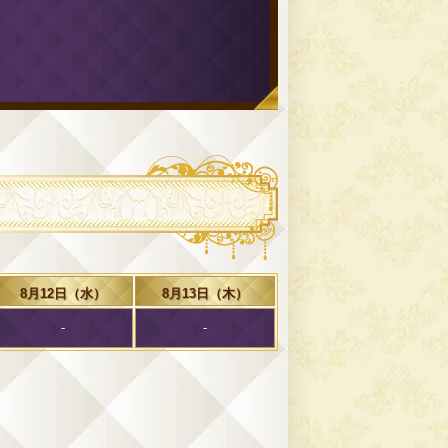
星5個
星5個
星5個
ったです！
様
2023/12/26
星5個
星5個
星5個
星5個
す。ありがとうございます。
8月12日（水）
8月13日（木）
-
-
様
2023/12/17
星5個
星4個
星5個
星5個