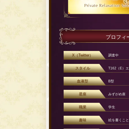
プロフィ
X（Twitter）
調査中
スタイル
T162（E）
血液型
B型
星座
みずがめ座
職業
学生
趣味
絵を書くこと