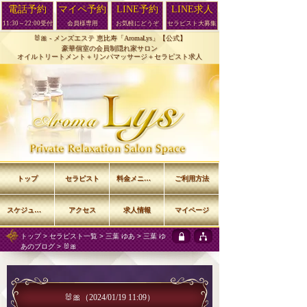
電話予約
マイペ予約
LINE予約
LINE求人
11:30～22:00受付
会員様専用
お気軽にどうぞ
セラピスト大募集
🐰🎀 -
メンズエステ 恵比寿「AromaLys」【公式】
豪華個室の会員制隠れ家サロン
オイルトリートメント＋リンパマッサージ＋セラピスト求人
トップ
セラピスト
料金メニュー
ご利用方法
スケジュール
アクセス
求人情報
マイページ
トップ
>
セラピスト一覧
>
三葉 ゆあ
>
三葉 ゆ
あのブログ
> 🐰🎀
🐰🎀
（2024/01/19 11:09）