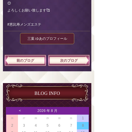
😊
よろしくお願い致します🥰
#恵比寿メンズエステ
三葉 ゆあのプロフィール
前のブログ
次のブログ
BLOG INFO
<
2026 年 8 月
1
26
27
28
29
30
31
2
3
4
5
6
7
8