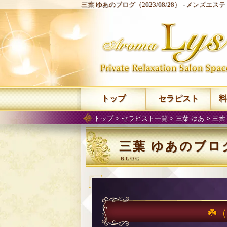
三葉 ゆあのブログ（2023/08/28） -
メンズエステ 
トップ
セラピスト
料
トップ
>
セラピスト一覧
>
三葉 ゆあ
>
三葉
三葉 ゆあのブログ（
☘️
（2