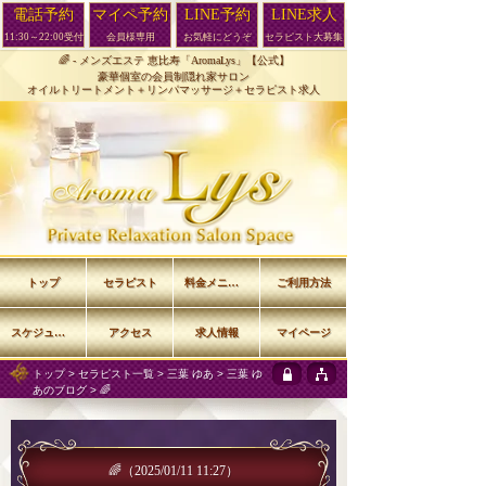
電話予約
マイペ予約
LINE予約
LINE求人
11:30～22:00受付
会員様専用
お気軽にどうぞ
セラピスト大募集
🌈 -
メンズエステ 恵比寿「AromaLys」【公式】
豪華個室の会員制隠れ家サロン
オイルトリートメント＋リンパマッサージ＋セラピスト求人
トップ
セラピスト
料金メニュー
ご利用方法
スケジュール
アクセス
求人情報
マイページ
トップ
>
セラピスト一覧
>
三葉 ゆあ
>
三葉 ゆ
あのブログ
> 🌈
🌈
（2025/01/11 11:27）