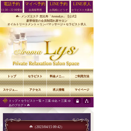
電話予約
マイペ予約
LINE予約
LINE求人
11:30～22:00受付
会員様専用
お気軽にどうぞ
セラピスト大募集
☘️ -
メンズエステ 恵比寿「AromaLys」【公式】
豪華個室の会員制隠れ家サロン
オイルトリートメント＋リンパマッサージ＋セラピスト求人
トップ
セラピスト
料金メニュー
ご利用方法
スケジュール
アクセス
求人情報
マイページ
トップ
>
セラピスト一覧
>
三葉 ゆあ
>
三葉 ゆ
あのブログ
> ☘️
☘️
（2023/04/15 09:42）