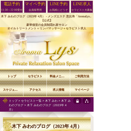
電話予約
マイペ予約
LINE予約
LINE求人
11:30～22:00受付
会員様専用
お気軽にどうぞ
セラピスト大募集
木下 みわのブログ（2023年 4月） -
メンズエステ 恵比寿「AromaLys」
【公式】
豪華個室の会員制隠れ家サロン
オイルトリートメント＋リンパマッサージ＋セラピスト求人
トップ
セラピスト
料金メニュー
ご利用方法
スケジュール
アクセス
求人情報
マイページ
トップ
>
セラピスト一覧
>
木下 みわ
>
木下 み
わのブログ
> 木下 みわのブログ（2023年 4
月）
木下 みわのブログ（2023年 4月）