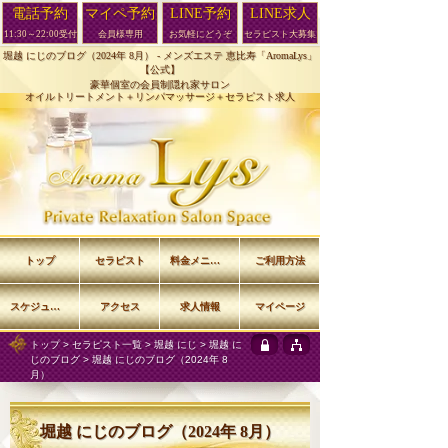
電話予約
マイペ予約
LINE予約
LINE求人
11:30～22:00受付
会員様専用
お気軽にどうぞ
セラピスト大募集
堀越 にじのブログ（2024年 8月） -
メンズエステ 恵比寿「AromaLys」
【公式】
豪華個室の会員制隠れ家サロン
オイルトリートメント＋リンパマッサージ＋セラピスト求人
トップ
セラピスト
料金メニュー
ご利用方法
スケジュール
アクセス
求人情報
マイページ
トップ
>
セラピスト一覧
>
堀越 にじ
>
堀越 に
じのブログ
> 堀越 にじのブログ（2024年 8
月）
堀越 にじのブログ（2024年 8月）