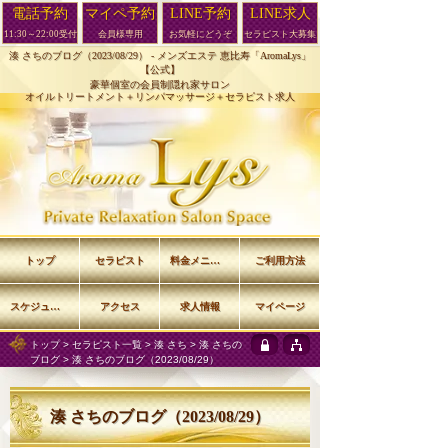
電話予約
マイペ予約
LINE予約
LINE求人
11:30～22:00受付
会員様専用
お気軽にどうぞ
セラピスト大募集
湊 さちのブログ（2023/08/29） -
メンズエステ 恵比寿「AromaLys」
【公式】
豪華個室の会員制隠れ家サロン
オイルトリートメント＋リンパマッサージ＋セラピスト求人
トップ
セラピスト
料金メニュー
ご利用方法
スケジュール
アクセス
求人情報
マイページ
トップ
>
セラピスト一覧
>
湊 さち
>
湊 さちの
ブログ
> 湊 さちのブログ（2023/08/29）
湊 さちのブログ（2023/08/29）