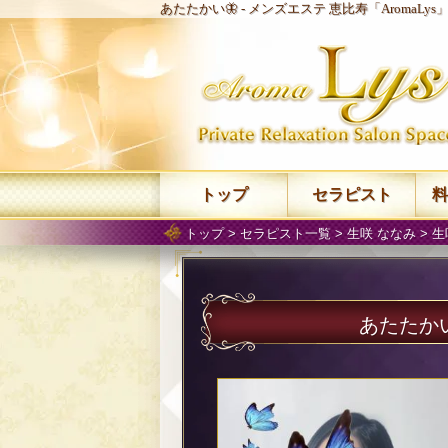
あたたかい🦋 -
メンズエステ 恵比寿「AromaLy
トップ
セラピスト
料
トップ
>
セラピスト一覧
>
生咲 ななみ
>
生
あたたかい