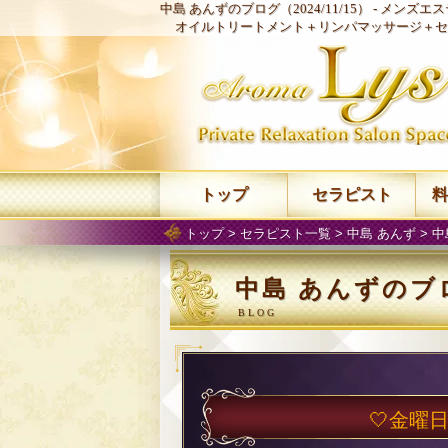
中島 あんずのブログ（2024/11/15） -
メンズエステ
オイルトリートメント＋リンパマッサージ＋セ
トップ
セラピスト
料
トップ
>
セラピスト一覧
>
中島 あんず
>
中
中島 あんずのブログ
🤍金曜日