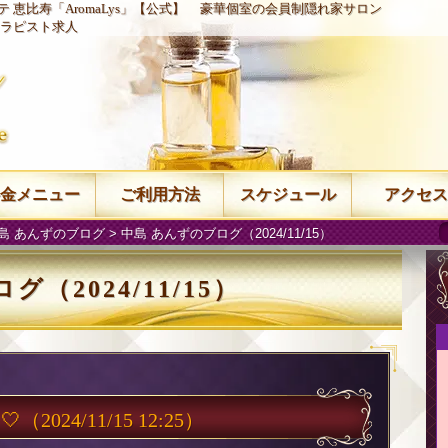
 恵比寿「AromaLys」【公式】
豪華個室の会員制隠れ家サロン
ラピスト求人
金メニュー
ご利用方法
スケジュール
アクセス
島 あんずのブログ
> 中島 あんずのブログ（2024/11/15）
（2024/11/15）
🤍
（2024/11/15 12:25）