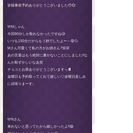
皆様事前予約ありがとうございました😯💞
🩵Mしゃん
今回90分しか取れなかったですね🥲
いつも150分だからもう秒でしたよ〜～😧💦
Mさん可愛くて私の方がお姉さん?笑🤣
あの言葉はもう絶対に書かないことにしました!!な
んか恥ずかしいなあ笑
チョコとお茶ありがとうございますっ🍫
金曜日も予約取ってくれて嬉しい♡金曜日楽しみ
に頑張りまーす♩
🩵Nさん
来れないと思ってたから嬉しかったよ!!😆