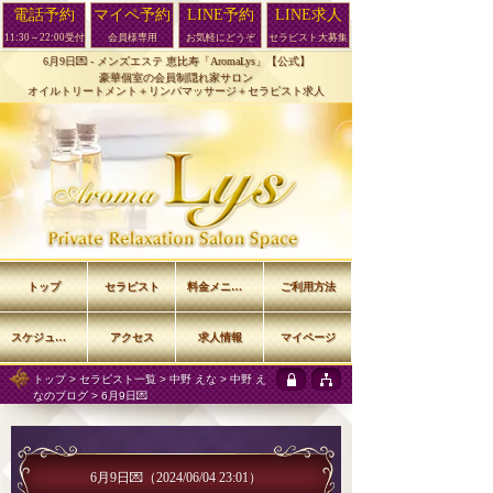
電話予約
マイペ予約
LINE予約
LINE求人
11:30～22:00受付
会員様専用
お気軽にどうぞ
セラピスト大募集
6月9日💌 -
メンズエステ 恵比寿「AromaLys」【公式】
豪華個室の会員制隠れ家サロン
オイルトリートメント＋リンパマッサージ＋セラピスト求人
トップ
セラピスト
料金メニュー
ご利用方法
スケジュール
アクセス
求人情報
マイページ
トップ
>
セラピスト一覧
>
中野 えな
>
中野 え
なのブログ
> 6月9日💌
6月9日💌
（2024/06/04 23:01）