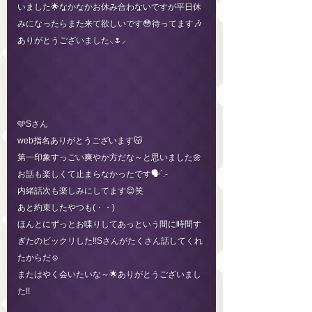
いました🌟なかなかお休み合わないですが平日休
みになったらまた来て欲しいです😳待ってます🎶
ありがとうございました⸜🌷︎⸝‍
🩵Sさん
web指名ありがとうございます😽
第一印象すっごい爽やか方だな～と思いました🌼
お話も楽しくて止まらなかったです🗣´.-
内緒話次も楽しみにしてます😌笑
あと約束したやつも(・・)
ほんとにずっとお喋りしてあっという間に時間す
ぎたのビックリした!!Sさんがたくさん話してくれ
たからだ☺️
またはやく会いたいな～🌟ありがとうございまし
た!!