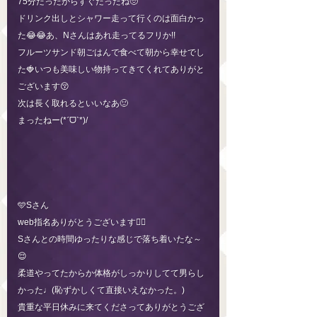
75分だったからすぐだったね🥺
ドリンク出しとシャワー走って行くのは面白かっ
た😂😂あ、Nさんはあれ走ってるフリか!!
フルーツサンド朝ごはんで食べて朝から幸せでし
た🍓いつも美味しい物持ってきてくれてありがと
ございます😚
次は長く取れるといいなあ🙂
まったねー(*ˊᗜˋ*)/
🩵Sさん
web指名ありがとうございます🙂‍↕️
Sさんとの時間ゆったりな感じで落ち着いたな～
😌
柔道やってたからか体格がしっかりしてて男らし
かった♩(恥ずかしくて直接いえなかった。)
貴重な平日休みに来てくださってありがとうござ