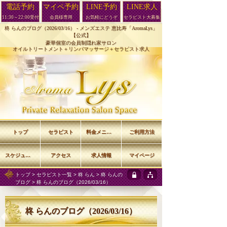
電話予約
マイペ予約
LINE予約
LINE求人
11:30～22:00受付
会員様専用
お気軽にどうぞ
セラピスト大募集
柊 らんのブログ（2026/03/16） -
メンズエステ 恵比寿「AromaLys」
【公式】
豪華個室の会員制隠れ家サロン
オイルトリートメント＋リンパマッサージ＋セラピスト求人
トップ
セラピスト
料金メニュー
ご利用方法
スケジュール
アクセス
求人情報
マイページ
トップ
>
セラピスト一覧
>
柊 らん
>
柊 らんの
ブログ
> 柊 らんのブログ（2026/03/16）
柊 らんのブログ（2026/03/16）