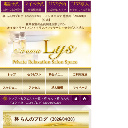
電話予約
マイペ予約
LINE予約
LINE求人
11:30～22:00受付
会員様専用
お気軽にどうぞ
セラピスト大募集
柊 らんのブログ（2026/04/20） -
メンズエステ 恵比寿「AromaLys」
【公式】
豪華個室の会員制隠れ家サロン
オイルトリートメント＋リンパマッサージ＋セラピスト求人
トップ
セラピスト
料金メニュー
ご利用方法
スケジュール
アクセス
求人情報
マイページ
トップ
>
セラピスト一覧
>
柊 らん
>
柊 らんの
ブログ
> 柊 らんのブログ（2026/04/20）
柊 らんのブログ（2026/04/20）