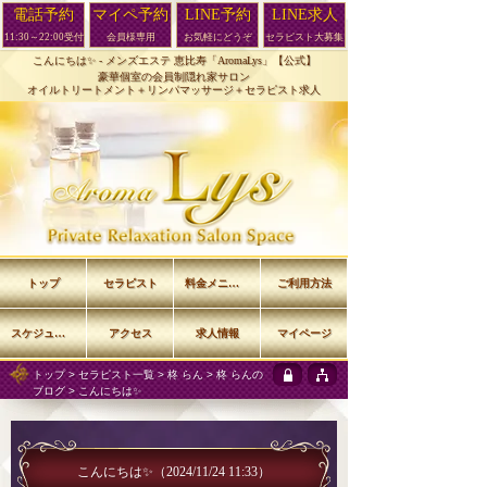
電話予約
マイペ予約
LINE予約
LINE求人
11:30～22:00受付
会員様専用
お気軽にどうぞ
セラピスト大募集
こんにちは✨ -
メンズエステ 恵比寿「AromaLys」【公式】
豪華個室の会員制隠れ家サロン
オイルトリートメント＋リンパマッサージ＋セラピスト求人
トップ
セラピスト
料金メニュー
ご利用方法
スケジュール
アクセス
求人情報
マイページ
トップ
>
セラピスト一覧
>
柊 らん
>
柊 らんの
ブログ
> こんにちは✨
こんにちは✨
（2024/11/24 11:33）