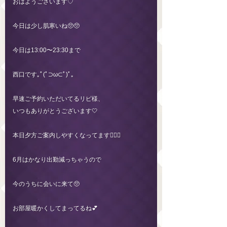
おはようございます♡
今日は少し肌寒いね🥺🥺
今日は13:00〜23:30まで
西口です｡ﾟ(ﾟ⊃ω⊂ﾟ)ﾟ｡
早速ご予約いただいてるリピ様、
いつもありがとうございます🤍
本日夕方ご案内しやすくなってます🙆🏼‍♀️
6月はかなり出勤減っちゃうので
今のうちに会いに来て🥺
お部屋暖かくしてまってるね💕