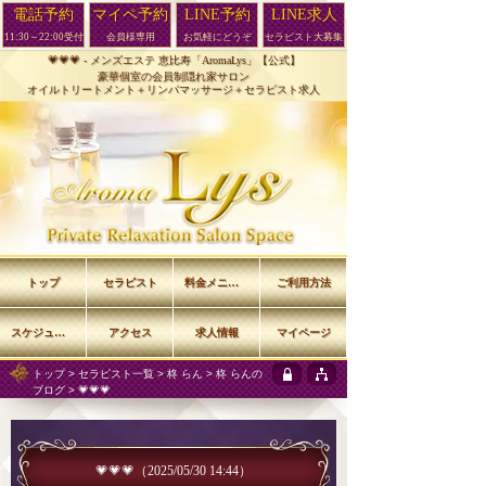
電話予約
マイペ予約
LINE予約
LINE求人
11:30～22:00受付
会員様専用
お気軽にどうぞ
セラピスト大募集
💗💗💗 -
メンズエステ 恵比寿「AromaLys」【公式】
豪華個室の会員制隠れ家サロン
オイルトリートメント＋リンパマッサージ＋セラピスト求人
トップ
セラピスト
料金メニュー
ご利用方法
スケジュール
アクセス
求人情報
マイページ
トップ
>
セラピスト一覧
>
柊 らん
>
柊 らんの
ブログ
> 💗💗💗
💗💗💗
（2025/05/30 14:44）