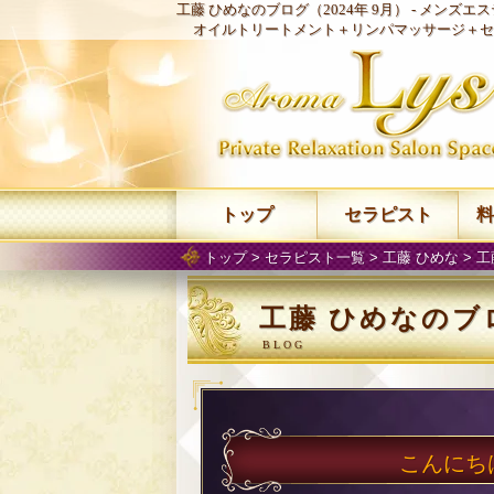
工藤 ひめなのブログ（2024年 9月） -
メンズエステ
オイルトリートメント＋リンパマッサージ＋セ
トップ
セラピスト
料
トップ
>
セラピスト一覧
>
工藤 ひめな
>
工
工藤 ひめなのブロ
こんにちは