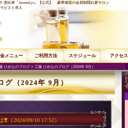
 恵比寿「AromaLys」【公式】
豪華個室の会員制隠れ家サロン
ラピスト求人
金メニュー
ご利用方法
スケジュール
アクセス
藤 ひめなのブログ
> 工藤 ひめなのブログ（2024年 9月）
グ（2024年 9月）
❣️
（2024/09/10 17:52）