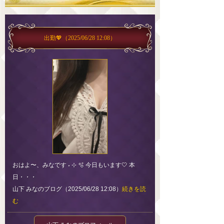
出勤💖
（2025/06/28 12:08）
おはよ〜、みなです ˖ ⊹ 🫧 今日もいます🤍 本
日・・・
山下 みなのブログ（2025/06/28 12:08）
続きを読
む