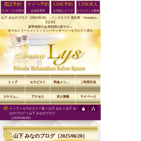
電話予約
マイペ予約
LINE予約
LINE求人
11:30～22:00受付
会員様専用
お気軽にどうぞ
セラピスト大募集
山下 みなのブログ（2025/06/28） -
メンズエステ 恵比寿「AromaLys」
【公式】
豪華個室の会員制隠れ家サロン
オイルトリートメント＋リンパマッサージ＋セラピスト求人
トップ
セラピスト
料金メニュー
ご利用方法
スケジュール
アクセス
求人情報
マイページ
トップ
>
セラピスト一覧
>
山下 みな
>
山下 み
なのブログ
> 山下 みなのブログ
（2025/06/28）
山下 みなのブログ（2025/06/28）