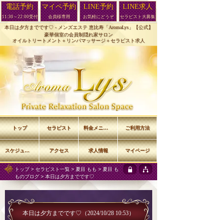
電話予約
マイペ予約
LINE予約
LINE求人
11:30～22:00受付
会員様専用
お気軽にどうぞ
セラピスト大募集
本日は夕方までです♡ -
メンズエステ 恵比寿「AromaLys」【公式】
豪華個室の会員制隠れ家サロン
オイルトリートメント＋リンパマッサージ＋セラピスト求人
トップ
セラピスト
料金メニュー
ご利用方法
スケジュール
アクセス
求人情報
マイページ
トップ
>
セラピスト一覧
>
夏目 もも
>
夏目 も
ものブログ
> 本日は夕方までです♡
本日は夕方までです♡
（2024/10/28 10:53）