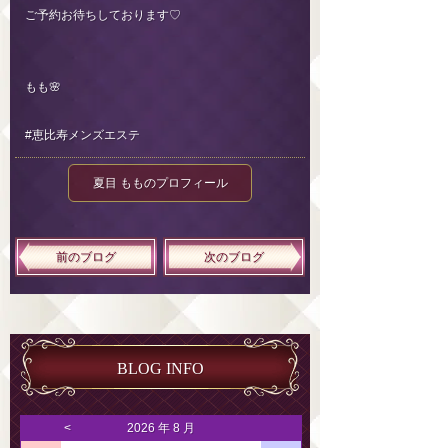
ご予約お待ちしております♡
もも🌸
#恵比寿メンズエステ
夏目 もものプロフィール
前のブログ
次のブログ
BLOG INFO
<
2026 年 8 月