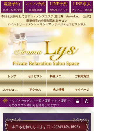
電話予約
マイペ予約
LINE予約
LINE求人
11:30～22:00受付
会員様専用
お気軽にどうぞ
セラピスト大募集
本日もお待ちしてます♡ -
メンズエステ 恵比寿「AromaLys」【公式】
豪華個室の会員制隠れ家サロン
オイルトリートメント＋リンパマッサージ＋セラピスト求人
トップ
セラピスト
料金メニュー
ご利用方法
スケジュール
アクセス
求人情報
マイページ
トップ
>
セラピスト一覧
>
夏目 もも
>
夏目 も
ものブログ
> 本日もお待ちしてます♡
本日もお待ちしてます♡
（2024/11/24 16:26）