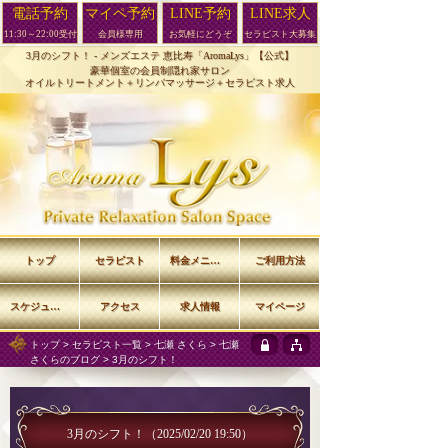
電話予約
マイペ予約
LINE予約
LINE求人
11:30～22:00受付
会員様専用
お気軽にどうぞ
セラピスト大募集
3月のシフト！ -
メンズエステ 恵比寿「AromaLys」【公式】
豪華個室の会員制隠れ家サロン
オイルトリートメント＋リンパマッサージ＋セラピスト求人
トップ
セラピスト
料金メニュー
ご利用方法
スケジュール
アクセス
求人情報
マイページ
トップ
>
セラピスト一覧
>
七瀬 さくら
>
七瀬
さくらのブログ
> 3月のシフト！
3月のシフト！
（2025/02/20 19:50）