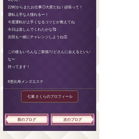
22时からまたお仕事🙄大変だね！頑張って！
運転上手な人憧れるー！
今度運転が上手くなるコツとか教えてね
今日は楽しんでくれたかな🥰
次回も一緒にチャレンジしようね👏
この後もいろんなご新規/リピさんに会えるといい
なー
待ってます！
#恵比寿メンズエステ
七瀬 さくらのプロフィール
前のブログ
次のブログ