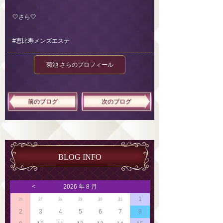
🤍さら🤍
#恵比寿メンズエステ
菊池 さらのプロフィール
前のブログ
次のブログ
BLOG INFO
<
2026 年 8 月
1
26
27
28
29
30
31
2
3
4
5
6
7
8