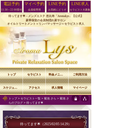
電話予約
マイペ予約
LINE予約
LINE求人
11:30～22:00受付
会員様専用
お気軽にどうぞ
セラピスト大募集
待ってます🌟 -
メンズエステ 恵比寿「AromaLys」【公式】
豪華個室の会員制隠れ家サロン
オイルトリートメント＋リンパマッサージ＋セラピスト求人
トップ
セラピスト
料金メニュー
ご利用方法
スケジュール
アクセス
求人情報
マイページ
トップ
>
セラピスト一覧
>
菊池 さら
>
菊池 さ
らのブログ
> 待ってます🌟
待ってます🌟
（2025/02/05 14:29）