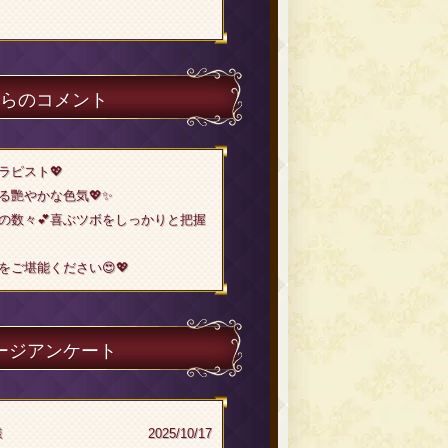
らのコメント
ラピスト💖
る艷やかな色気💖✨
の数々💕喜ぶツボをしっかりと把握
ご堪能ください😍💖
ージアンケート
様
2025/10/17