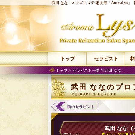
武田 なな -
メンズエステ 恵比寿「AromaLys」
トップ
セラピスト
料
トップ
>
セラピスト一覧
> 武田 なな
武田 ななのプロ
前のセラピスト
武田 なな（
🌟スレンダー🌟人