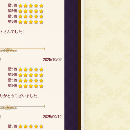
星5個
星5個
星5個
星5個
トさんでした！
様
2025/10/02
星5個
星5個
星5個
星5個
りがとうございました。
様
2025/09/12
星5個