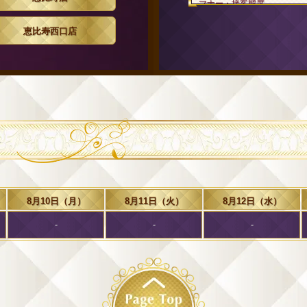
マナー・接客態度
トリートメント技術
満足度
恵比寿西口店
コメント：非常に気配りの
しかったです。
投稿者：＊＊グ＊＊＊ 
ル
ルックス・スタイル
マナー・接客態度
トリートメント技術
満足度
8月10日（月）
8月11日（火）
8月12日（水）
コメント：とても可愛いく
-
-
-
投稿者：＊＊ー＊＊＊ 
ルックス・スタイル
マナー・接客態度
トリートメント技術