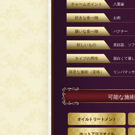
チャームポイント
八重歯
好きな食べ物
お肉
嫌いな食べ物
パクチー
欲しいもの
美顔器、ソフ
タイプの男性
面白くて優し
得意な施術（資格）
リンパマッサ
可能な施術
オイルトリートメント
ホットアロマオイル