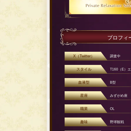
プロフィ
X（Twitter）
調査中
スタイル
T160（E）
血液型
B型
星座
みずがめ座
職業
OL
趣味
野球観戦