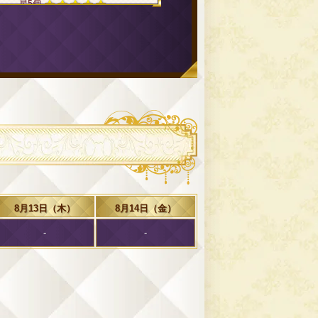
星5個
星5個
星5個
できる、可愛いらしい方でした。楽
様
2025/07/08
星5個
星5個
星5個
星5個
8月13日（木）
8月14日（金）
てホスピタリティ最高でした。
-
-
様
2025/06/08
星5個
星5個
星5個