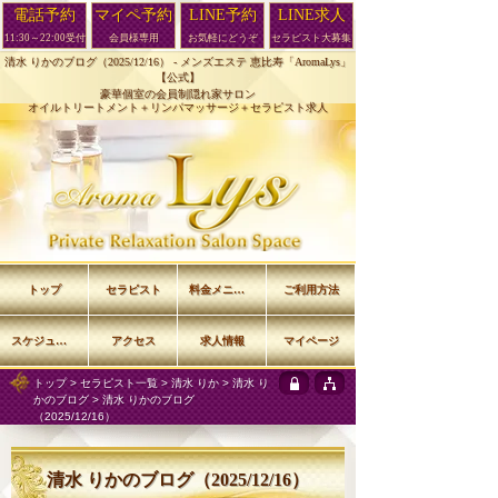
電話予約
マイペ予約
LINE予約
LINE求人
11:30～22:00受付
会員様専用
お気軽にどうぞ
セラピスト大募集
清水 りかのブログ（2025/12/16） -
メンズエステ 恵比寿「AromaLys」
【公式】
豪華個室の会員制隠れ家サロン
オイルトリートメント＋リンパマッサージ＋セラピスト求人
トップ
セラピスト
料金メニュー
ご利用方法
スケジュール
アクセス
求人情報
マイページ
トップ
>
セラピスト一覧
>
清水 りか
>
清水 り
かのブログ
> 清水 りかのブログ
（2025/12/16）
清水 りかのブログ（2025/12/16）