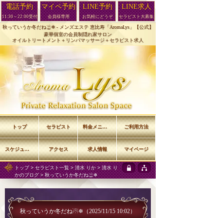
電話予約
マイペ予約
LINE予約
LINE求人
11:30～22:00受付
会員様専用
お気軽にどうぞ
セラピスト大募集
秋っていうか冬だね☃❄ -
メンズエステ 恵比寿「AromaLys」【公式】
豪華個室の会員制隠れ家サロン
オイルトリートメント＋リンパマッサージ＋セラピスト求人
トップ
セラピスト
料金メニュー
ご利用方法
スケジュール
アクセス
求人情報
マイページ
トップ
>
セラピスト一覧
>
清水 りか
>
清水 り
かのブログ
> 秋っていうか冬だね☃❄
秋っていうか冬だね☃❄
（2025/11/15 10:02）