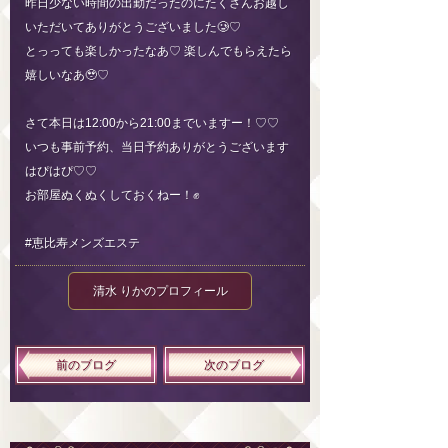
昨日少ない時間の出勤だったのにたくさんお越し
いただいてありがとうございました🥲♡
とっっても楽しかったなあ♡ 楽しんでもらえたら
嬉しいなあ🥹♡
さて本日は12:00から21:00までいますー！♡♡
いつも事前予約、当日予約ありがとうございます
はぴはぴ♡♡
お部屋ぬくぬくしておくねー！✊
#恵比寿メンズエステ
清水 りかのプロフィール
前のブログ
次のブログ