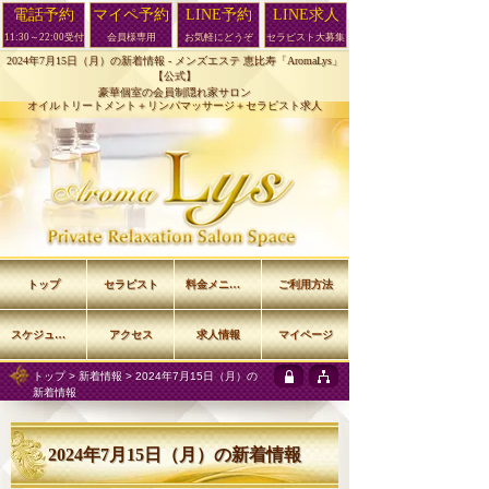
電話予約
マイペ予約
LINE予約
LINE求人
11:30～22:00受付
会員様専用
お気軽にどうぞ
セラピスト大募集
2024年7月15日（月）の新着情報 -
メンズエステ 恵比寿「AromaLys」
【公式】
豪華個室の会員制隠れ家サロン
オイルトリートメント＋リンパマッサージ＋セラピスト求人
トップ
セラピスト
料金メニュー
ご利用方法
スケジュール
アクセス
求人情報
マイページ
トップ
>
新着情報
> 2024年7月15日（月）の
新着情報
2024年7月15日（月）の新着情報