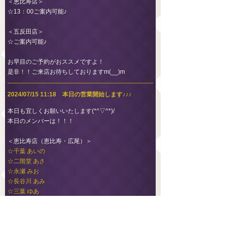
＜恵比寿店＞
☆13：00ご案内可能♪
＜五反田店＞
☆ご案内可能♪
お早目のご予約がおススメですよ！
是非！！ご来店お待ちしておりますm(__)m
2024/07/15 11:18 本日の営業開始します♪♪♪
本日も宜しくお願いいたします(*^▽^*)/
本日のメンバーは！！！
＜恵比寿店（恵比寿・広尾）＞
☆千葉 あいの
☆二階堂 あさ
☆永瀬 みお
☆長谷川 あみ
☆三葉 ゆあ
＜五反田店（目黒・品川）＞
☆生咲 なな