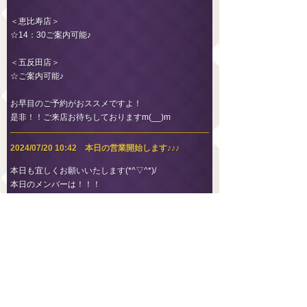
＜恵比寿店＞
☆14：30ご案内可能♪
＜五反田店＞
☆ご案内可能♪
お早目のご予約がおススメですよ！
是非！！ご来店お待ちしておりますm(__)m
2024/07/20 10:42 本日の営業開始します♪♪♪
本日も宜しくお願いいたします(*^▽^*)/
本日のメンバーは！！！
＜恵比寿店（恵比寿・広尾）＞
☆白石 えみり
☆永瀬 みお
☆五十嵐 めい
☆村井 ことみ
☆桜井 ゆきの