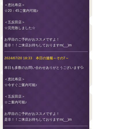
＜恵比寿店＞
☆20：45ご案内可能♪
＜五反田店＞
☆完売致しました☆
お早目のご予約がおススメですよ！
是非！！ご来店お待ちしておりますm(__)m
2024/07/20 18:33 本日の速報～その7～
本日も多数のお問い合わせありがとうございます💦
＜恵比寿店＞
☆今すぐご案内可能♪
＜五反田店＞
☆ご案内可能♪
お早目のご予約がおススメですよ！
是非！！ご来店お待ちしておりますm(__)m