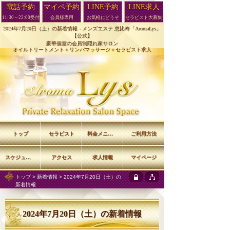
電話予約
マイペ予約
LINE予約
LINE求人
11:30～22:00受付
会員様専用
お気軽にどうぞ
セラピスト大募集
2024年7月20日（土）の新着情報 -
メンズエステ 恵比寿「AromaLys」
【公式】
豪華個室の会員制隠れ家サロン
オイルトリートメント＋リンパマッサージ＋セラピスト求人
トップ
セラピスト
料金メニュー
ご利用方法
スケジュール
アクセス
求人情報
マイページ
トップ
>
新着情報
> 2024年7月20日（土）の
新着情報
2024年7月20日（土）の新着情報