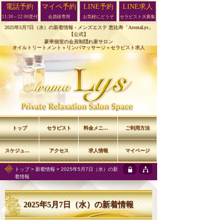
電話予約
マイペ予約
LINE予約
LINE求人
11:30～22:00受付
会員様専用
お気軽にどうぞ
セラピスト大募集
2025年5月7日（水）の新着情報 -
メンズエステ 恵比寿「AromaLys」
【公式】
豪華個室の会員制隠れ家サロン
オイルトリートメント＋リンパマッサージ＋セラピスト求人
トップ
セラピスト
料金メニュー
ご利用方法
スケジュール
アクセス
求人情報
マイページ
トップ
>
新着情報
> 2025年5月7日（水）の新
着情報
2025年5月7日（水）の新着情報