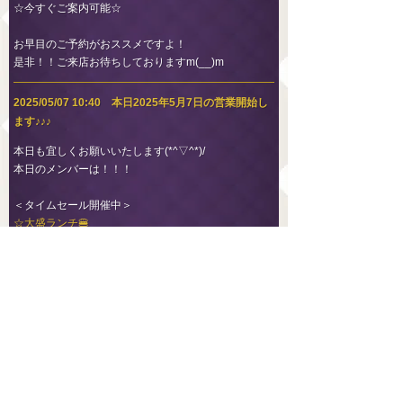
☆今すぐご案内可能☆
お早目のご予約がおススメですよ！
是非！！ご来店お待ちしておりますm(__)m
2025/05/07 10:40 本日2025年5月7日の営業開始し
ます♪♪♪
本日も宜しくお願いいたします(*^▽^*)/
本日のメンバーは！！！
＜タイムセール開催中＞
☆大盛ランチ🍔
＜恵比寿（東口店）＞
☆千堂 はな
☆坂本 まり
☆柊 らん
☆永瀬 みお
＜恵比寿（西口店）＞
☆生咲 ななみ