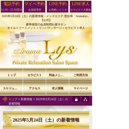
電話予約
マイペ予約
LINE予約
LINE求人
11:30～22:00受付
会員様専用
お気軽にどうぞ
セラピスト大募集
2025年5月24日（土）の新着情報 -
メンズエステ 恵比寿「AromaLys」
【公式】
豪華個室の会員制隠れ家サロン
オイルトリートメント＋リンパマッサージ＋セラピスト求人
トップ
セラピスト
料金メニュー
ご利用方法
スケジュール
アクセス
求人情報
マイページ
トップ
>
新着情報
> 2025年5月24日（土）の
新着情報
2025年5月24日（土）の新着情報