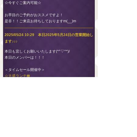
☆今すぐご案内可能☆
お早目のご予約がおススメですよ！
是非！！ご来店お待ちしておりますm(__)m
2025/05/24 10:29 本日2025年5月24日の営業開始し
ます♪♪♪
本日も宜しくお願いいたします(*^▽^*)/
本日のメンバーは！！！
＜タイムセール開催中＞
☆大盛ランチ🍔
＜恵比寿（東口店）＞
☆南條 りあ
☆二階堂 あさ
☆坂本 まり
☆一宮 りな
＜恵比寿（西口店）＞
☆生咲 ななみ