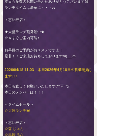
本日も多数のお問い合わせありがとうございます😄
ランチタイムは豪華に・・・♪♪
＜恵比寿店＞
★大盛ランチ割発動中★
☆今すぐご案内可能♪
お早目のご予約がおススメですよ！
是非！！ご来店お待ちしておりますm(__)m
2026/04/18 11:03 本日2026年4月18日の営業開始し
ます♪♪♪
本日も宜しくお願いいたします(*^▽^*)/
本日のメンバーは！！！
＜タイムセール＞
☆大盛ランチ🍔
＜恵比寿店＞
☆森 じゅん
☆黒崎 るな