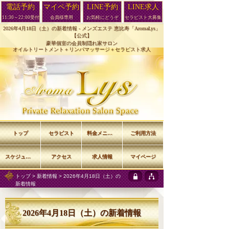
電話予約
マイペ予約
LINE予約
LINE求人
11:30～22:00受付
会員様専用
お気軽にどうぞ
セラピスト大募集
2026年4月18日（土）の新着情報 -
メンズエステ 恵比寿「AromaLys」
【公式】
豪華個室の会員制隠れ家サロン
オイルトリートメント＋リンパマッサージ＋セラピスト求人
トップ
セラピスト
料金メニュー
ご利用方法
スケジュール
アクセス
求人情報
マイページ
トップ
>
新着情報
> 2026年4月18日（土）の
新着情報
2026年4月18日（土）の新着情報