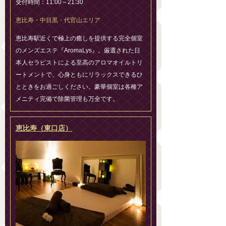
受付時間：11:00～21:30
恵比寿・中目黒・代官山エリア
恵比寿駅近くで極上の癒しを提供する完全個室
のメンズエステ『AromaLys』。厳選された日
本人セラピストによる至高のアロマオイルトリ
ートメントで、心身ともにリラックスできるひ
とときをお過ごしください。豪華個室は各種ア
メニティ完備で除菌管理も万全です。
恵比寿（東口店）