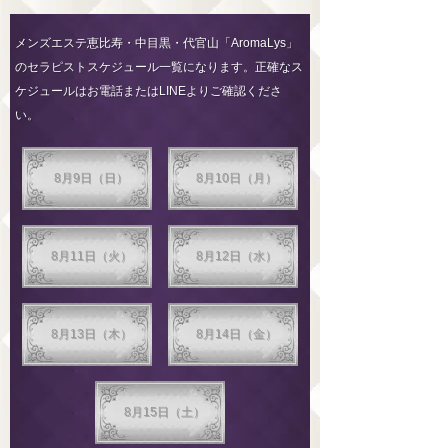
メンズエステ恵比寿・中目黒・代官山「AromaLys」
のセラピストスケジュール一覧になります。正確なス
ケジュールはお電話またはLINEよりご確認くださ
い。
8月9日（日）
8月10日（月）
8月11日（火）
8月12日（水）
8月13日（木）
8月14日（金）
8月15日（土）