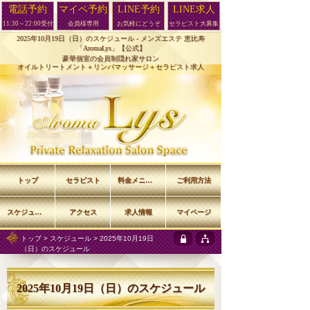
電話予約
マイペ予約
LINE予約
LINE求人
11:30～22:00受付
会員様専用
お気軽にどうぞ
セラピスト大募集
2025年10月19日（日）のスケジュール -
メンズエステ 恵比寿
「AromaLys」【公式】
豪華個室の会員制隠れ家サロン
オイルトリートメント＋リンパマッサージ＋セラピスト求人
トップ
セラピスト
料金メニュー
ご利用方法
スケジュール
アクセス
求人情報
マイページ
トップ
>
スケジュール
> 2025年10月19日
（日）のスケジュール
2025年10月19日（日）のスケジュール