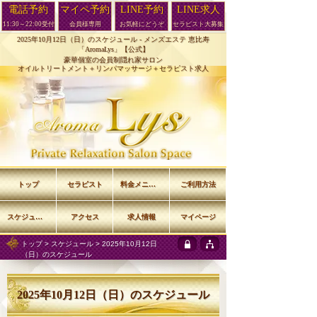
電話予約
マイペ予約
LINE予約
LINE求人
11:30～22:00受付
会員様専用
お気軽にどうぞ
セラピスト大募集
2025年10月12日（日）のスケジュール -
メンズエステ 恵比寿
「AromaLys」【公式】
豪華個室の会員制隠れ家サロン
オイルトリートメント＋リンパマッサージ＋セラピスト求人
トップ
セラピスト
料金メニュー
ご利用方法
スケジュール
アクセス
求人情報
マイページ
トップ
>
スケジュール
> 2025年10月12日
（日）のスケジュール
2025年10月12日（日）のスケジュール